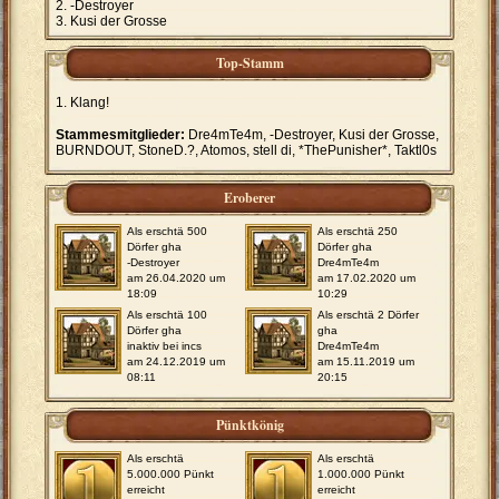
-Destroyer
Kusi der Grosse
Top-Stamm
Klang!
Stammesmitglieder:
Dre4mTe4m, -Destroyer, Kusi der Grosse,
BURNDOUT, StoneD.?, Atomos, stell di, *ThePunisher*, Taktl0s
Eroberer
Als erschtä 500
Als erschtä 250
Dörfer gha
Dörfer gha
-Destroyer
Dre4mTe4m
am 26.04.2020 um
am 17.02.2020 um
18:09
10:29
Als erschtä 100
Als erschtä 2 Dörfer
Dörfer gha
gha
inaktiv bei incs
Dre4mTe4m
am 24.12.2019 um
am 15.11.2019 um
08:11
20:15
Pünktkönig
Als erschtä
Als erschtä
5.000.000 Pünkt
1.000.000 Pünkt
erreicht
erreicht