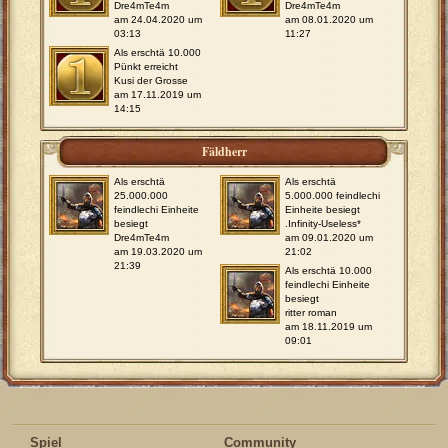
Dre4mTe4m
Dre4mTe4m
am 24.04.2020 um
am 08.01.2020 um
03:13
11:27
Als erschtä 10.000
Pünkt erreicht
Kusi der Grosse
am 17.11.2019 um
14:15
Fäldherr
Als erschtä
Als erschtä
25.000.000
5.000.000 feindlechi
feindlechi Einheite
Einheite besiegt
besiegt
.Infinity-Useless*
Dre4mTe4m
am 09.01.2020 um
am 19.03.2020 um
21:02
21:39
Als erschtä 10.000
feindlechi Einheite
besiegt
ritter roman
am 18.11.2019 um
09:01
Spiel
Community