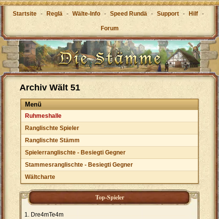
Startsite
-
Reglä
-
Wälte-Info
-
Speed Rundä
-
Support
-
Hilf
-
Forum
Archiv Wält 51
Menü
Ruhmeshalle
Ranglischte Spieler
Ranglischte Stämm
Spielerranglischte - Besiegti Gegner
Stammesranglischte - Besiegti Gegner
Wältcharte
Top-Spieler
Dre4mTe4m