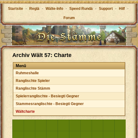
Startsite
-
Reglä
-
Wälte-Info
-
Speed Rundä
-
Support
-
Hilf
-
Forum
Archiv Wält 57: Charte
Menü
Ruhmeshalle
Ranglischte Spieler
Ranglischte Stämm
Spielerranglischte - Besiegti Gegner
Stammesranglischte - Besiegti Gegner
Wältcharte