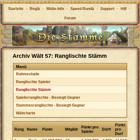
Startsite
-
Reglä
-
Wälte-Info
-
Speed Rundä
-
Support
-
Hilf
-
Forum
Archiv Wält 57: Ranglischte Stämm
Menü
Ruhmeshalle
Ranglischte Spieler
Ranglischte Stämm
Spielerranglischte - Besiegti Gegner
Stammesranglischte - Besiegti Gegner
Wältcharte
Pünkt
Pünkt pro
Rang
Name
Pünkt
Mitglidr
Dörfr
pro
Spieler
Dorf