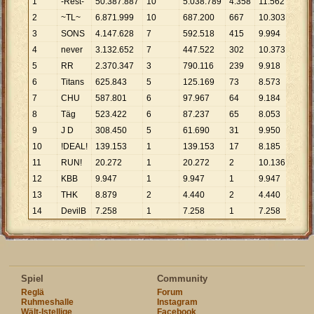
1
-Rest-
50
.
387
.
887
10
5
.
038
.
789
4
.
358
11
.
562
2
~TL~
6
.
871
.
999
10
687
.
200
667
10
.
303
3
SONS
4
.
147
.
628
7
592
.
518
415
9
.
994
4
never
3
.
132
.
652
7
447
.
522
302
10
.
373
5
RR
2
.
370
.
347
3
790
.
116
239
9
.
918
6
Titans
625
.
843
5
125
.
169
73
8
.
573
7
CHU
587
.
801
6
97
.
967
64
9
.
184
8
Täg
523
.
422
6
87
.
237
65
8
.
053
9
J D
308
.
450
5
61
.
690
31
9
.
950
10
!DEAL!
139
.
153
1
139
.
153
17
8
.
185
11
RUN!
20
.
272
1
20
.
272
2
10
.
136
12
KBB
9
.
947
1
9
.
947
1
9
.
947
13
THK
8
.
879
2
4
.
440
2
4
.
440
14
DevilB
7
.
258
1
7
.
258
1
7
.
258
Spiel
Community
Reglä
Forum
Ruhmeshalle
Instagram
Wält-Istellige
Facebook