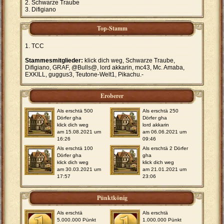
Schwarze Traube
Difigiano
Top-Stamm
TCC
Stammesmitglieder:
klick dich weg, Schwarze Traube,
Difigiano, GRAF, @Bulls@, lord akkarin, mc43, Mc. Amaba,
EXKILL, guggus3, Teutone-Welt1, Pikachu.-
Eroberer
Als erschtä 500
Als erschtä 250
Dörfer gha
Dörfer gha
klick dich weg
lord akkarin
am 15.08.2021 um
am 06.06.2021 um
16:26
09:46
Als erschtä 100
Als erschtä 2 Dörfer
Dörfer gha
gha
klick dich weg
klick dich weg
am 30.03.2021 um
am 21.01.2021 um
17:57
23:06
Pünktkönig
Als erschtä
Als erschtä
5.000.000 Pünkt
1.000.000 Pünkt