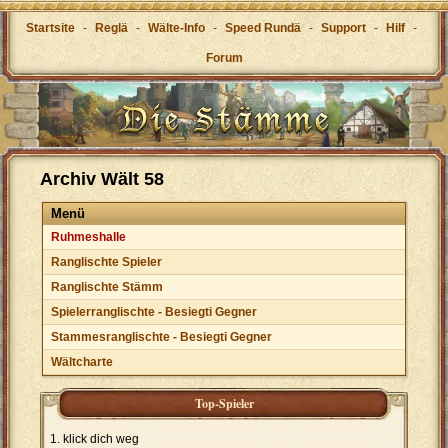
Startsite
-
Reglä
-
Wälte-Info
-
Speed Rundä
-
Support
-
Hilf
-
Forum
Archiv Wält 58
Menü
Ruhmeshalle
Ranglischte Spieler
Ranglischte Stämm
Spielerranglischte - Besiegti Gegner
Stammesranglischte - Besiegti Gegner
Wältcharte
Top-Spieler
klick dich weg