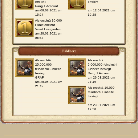
erreicht
erreicht
Rang 1 Account
am 08.08.2021 um
am 12.04.2021 um
15:24
19:28
Als erschtä 10.000
Pünkt erreicht
Violet Evergarden
am 28.01.2021 um
06:43
Fäldherr
Als erschtä
Als erschtä
25.000.000
5.000.000 feindlechi
feindlechi Einheite
Einheite besiegt
besiegt
Rang 1 Account
GRAF
am 29.03.2021 um
am 20.05.2021 um
21:49
21:42
Als erschtä 10.000
feindlechi Einheite
besiegt
am 23.01.2021 um
12:50