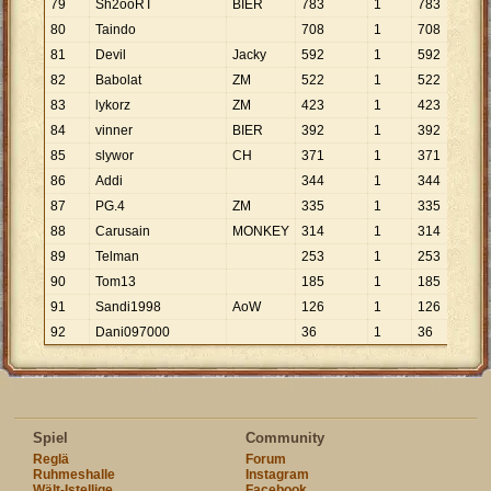
79
Sh2ooRT
BIER
783
1
783
80
Taindo
708
1
708
81
Devil
Jacky
592
1
592
82
Babolat
ZM
522
1
522
83
lykorz
ZM
423
1
423
84
vinner
BIER
392
1
392
85
slywor
CH
371
1
371
86
Addi
344
1
344
87
PG.4
ZM
335
1
335
88
Carusain
MONKEY
314
1
314
89
Telman
253
1
253
90
Tom13
185
1
185
91
Sandi1998
AoW
126
1
126
92
Dani097000
36
1
36
Spiel
Community
Reglä
Forum
Ruhmeshalle
Instagram
Wält-Istellige
Facebook