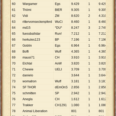
60
Wargamer
Egs
9
.
429
1
9
.
429
61
Thömi
BIER
9
.
305
1
9
.
305
62
Vidi
ZM
8
.
620
2
4
.
310
63
rittervomseckenpferd
WuCi
8
.
460
1
8
.
460
64
md15
*DU*
8
.
247
3
2
.
749
65
fuessballstar
Run!
7
.
212
1
7
.
212
66
herkules123
BP
7
.
196
1
7
.
196
67
Goblin
Egs
6
.
964
1
6
.
964
68
Boffi
Wuff
4
.
365
1
4
.
365
69
mausi71
CH
3
.
910
1
3
.
910
70
Elchtal
AoW
3
.
820
1
3
.
820
71
Chewie
UELI
3
.
709
1
3
.
709
72
danielo
3
.
644
1
3
.
644
73
womatron
Wuff
3
.
181
1
3
.
181
74
SF THOR
dEmOnS
2
.
856
1
2
.
856
75
schmitten
SP
2
.
942
1
2
.
942
76
Anegla
CH
1
.
612
1
1
.
612
77
Trakker
CH1291
1
.
080
1
1
.
080
78
Animal Liberation
801
1
801