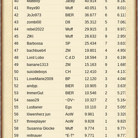
40
Mätiboy
Jacky
40
.
914
5
8
.
183
41
Reyx90
Wuff
40
.
051
5
8
.
010
42
JoJo973
BIER
36
.
677
6
6
.
113
43
zombi00
D8
35
.
312
5
7
.
062
44
rebel2022
Wuff
29
.
915
3
9
.
972
45
ZIKI
Wuff
26
.
632
9
2
.
959
46
Barbossa
SP
25
.
434
7
3
.
633
47
bachbueb4
ZM
19
.
801
4
4
.
950
48
Lord Lobo
C.d.D
18
.
594
3
6
.
198
49
banane1313
ZM
15
.
163
9
1
.
685
50
suicideboys
CH
12
.
410
3
4
.
137
51
LoveMarie2009
BP
12
.
120
3
4
.
040
52
andyp.
BIER
10
.
905
3
3
.
635
53
ImmerGut
BIER
10
.
546
2
5
.
273
54
saas29
~DV~
10
.
327
2
5
.
164
55
Lustianer
Egs
10
.
110
2
5
.
055
56
löwenherz jun
AoW
9
.
961
3
3
.
320
57
threeplayer
AoW
9
.
828
1
9
.
828
58
Susanna Glocke
Wuff
9
.
774
1
9
.
774
59
reitnauer
*E-T*
9
.
771
1
9
.
771