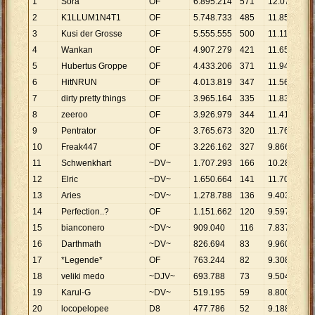
1
Sora
OF
6
.
895
.
214
571
12
.
076
2
K1LLUM1N4T1
OF
5
.
748
.
733
485
11
.
853
3
Kusi der Grosse
OF
5
.
555
.
555
500
11
.
111
4
Wankan
OF
4
.
907
.
279
421
11
.
656
5
Hubertus Groppe
OF
4
.
433
.
206
371
11
.
949
6
HitNRUN
OF
4
.
013
.
819
347
11
.
567
7
dirty pretty things
OF
3
.
965
.
164
335
11
.
836
8
zeeroo
OF
3
.
926
.
979
344
11
.
416
9
Pentrator
OF
3
.
765
.
673
320
11
.
768
10
Freak447
OF
3
.
226
.
162
327
9
.
866
11
Schwenkhart
~DV~
1
.
707
.
293
166
10
.
285
12
Elric
~DV~
1
.
650
.
664
141
11
.
707
13
Aries
~DV~
1
.
278
.
788
136
9
.
403
14
Perfection..?
OF
1
.
151
.
662
120
9
.
597
15
bianconero
~DV~
909
.
040
116
7
.
837
16
Darthmath
~DV~
826
.
694
83
9
.
960
17
*Legende*
OF
763
.
244
82
9
.
308
18
veliki medo
~DJV~
693
.
788
73
9
.
504
19
Karul-G
~DV~
519
.
195
59
8
.
800
20
locopelopee
D8
477
.
786
52
9
.
188