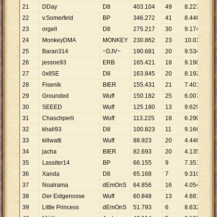
21
DDay
D8
403
.
104
49
8
.
227
22
v.Somerfeld
BP
346
.
272
41
8
.
446
23
orgell
D8
275
.
217
30
9
.
174
24
MonkeyDMA
MONKEY
230
.
862
23
10
.
037
25
Baran314
~DJV~
190
.
681
20
9
.
534
26
jessne93
ERB
165
.
421
18
9
.
190
27
0x85E
D8
163
.
845
20
8
.
192
28
Fisenik
BIER
155
.
431
21
7
.
401
29
Grounded
Wuff
150
.
182
25
6
.
007
30
SEEED
Wuff
125
.
180
13
9
.
629
31
Chaschperli
Wuff
113
.
225
18
6
.
290
32
khali93
D8
100
.
823
11
9
.
166
33
killwatti
Wuff
88
.
923
20
4
.
446
34
jacha
BIER
82
.
693
20
4
.
135
35
Lassiter14
BP
66
.
155
9
7
.
351
36
Xanda
D8
65
.
168
7
9
.
310
37
Noalrama
dEmOnS
64
.
856
16
4
.
054
38
Der Eidgenosse
Wuff
60
.
848
13
4
.
681
39
Little Princess
dEmOnS
51
.
793
6
8
.
632