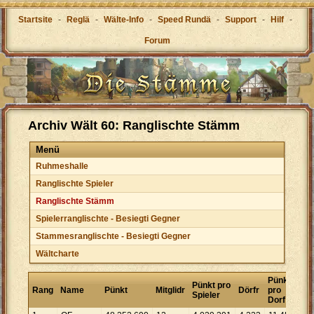
Startsite
-
Reglä
-
Wälte-Info
-
Speed Rundä
-
Support
-
Hilf
-
Forum
Archiv Wält 60: Ranglischte Stämm
Menü
Ruhmeshalle
Ranglischte Spieler
Ranglischte Stämm
Spielerranglischte - Besiegti Gegner
Stammesranglischte - Besiegti Gegner
Wältcharte
Pünkt
Pünkt pro
Rang
Name
Pünkt
Mitglidr
Dörfr
pro
Spieler
Dorf