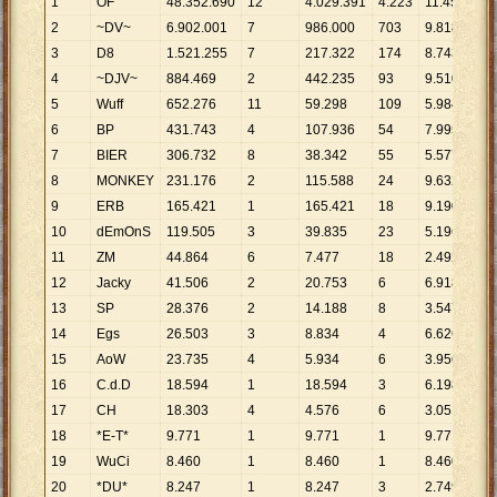
1
OF
48
.
352
.
690
12
4
.
029
.
391
4
.
223
11
.
450
2
~DV~
6
.
902
.
001
7
986
.
000
703
9
.
818
3
D8
1
.
521
.
255
7
217
.
322
174
8
.
743
4
~DJV~
884
.
469
2
442
.
235
93
9
.
510
5
Wuff
652
.
276
11
59
.
298
109
5
.
984
6
BP
431
.
743
4
107
.
936
54
7
.
995
7
BIER
306
.
732
8
38
.
342
55
5
.
577
8
MONKEY
231
.
176
2
115
.
588
24
9
.
632
9
ERB
165
.
421
1
165
.
421
18
9
.
190
10
dEmOnS
119
.
505
3
39
.
835
23
5
.
196
11
ZM
44
.
864
6
7
.
477
18
2
.
492
12
Jacky
41
.
506
2
20
.
753
6
6
.
918
13
SP
28
.
376
2
14
.
188
8
3
.
547
14
Egs
26
.
503
3
8
.
834
4
6
.
626
15
AoW
23
.
735
4
5
.
934
6
3
.
956
16
C.d.D
18
.
594
1
18
.
594
3
6
.
198
17
CH
18
.
303
4
4
.
576
6
3
.
051
18
*E-T*
9
.
771
1
9
.
771
1
9
.
771
19
WuCi
8
.
460
1
8
.
460
1
8
.
460
20
*DU*
8
.
247
1
8
.
247
3
2
.
749