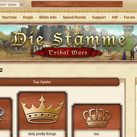
Grepolis – Erboue dis Riich im antike Griecheland
Mehr Spiele:
Startsite
-
Reglä
-
Wälte-Info
-
Speed Rundä
-
Support
-
Hilf
-
Forum
2
Top-Spieler
dirty pretty things
lao.