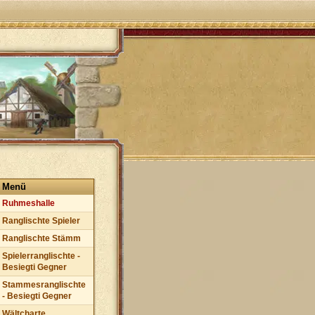
Menü
Ruhmeshalle
Ranglischte Spieler
Ranglischte Stämm
Spielerranglischte -
Besiegti Gegner
Stammesranglischte
- Besiegti Gegner
Wältcharte