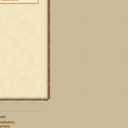
eam
nnoGames
rriere