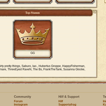
Top-Stamm
GG
irty pretty things, Saburo, lao., Hubertus Groppe, HappyFisherman,
tmare, ThreeEyed RaveN, The Bs, FrankTheTank, Susanna Glocke,
Community
Hilf & Support
T
Forum
Hilf
I
Instagram
Supportafrag
Ka