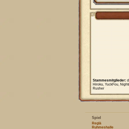
Stammesmitglieder:
d
Hiroku, YuckFou, Nigh
Rusher
Spiel
Reglä
Ruhmeshalle