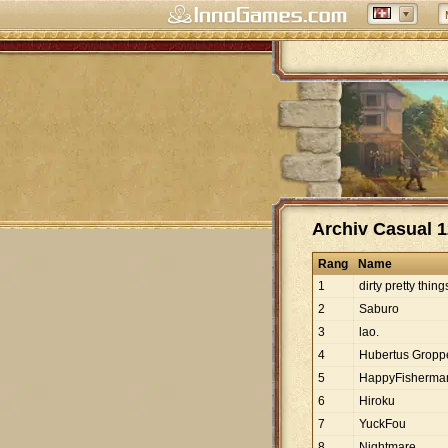
Archiv Casual 1
Rang
Name
1
dirty pretty thing
2
Saburo
3
lao.
4
Hubertus Gropp
5
HappyFisherma
6
Hiroku
7
YuckFou
8
Nightmare