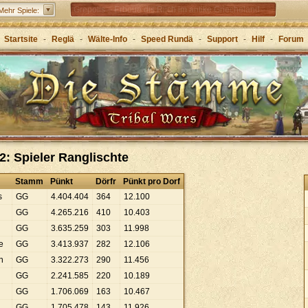
Grepolis – Erboue dis Riich im antike Griecheland
Mehr Spiele:
Startsite
-
Reglä
-
Wälte-Info
-
Speed Rundä
-
Support
-
Hilf
-
Forum
2: Spieler Ranglischte
Stamm
Pünkt
Dörfr
Pünkt pro Dorf
s
GG
4
.
404
.
404
364
12
.
100
GG
4
.
265
.
216
410
10
.
403
GG
3
.
635
.
259
303
11
.
998
e
GG
3
.
413
.
937
282
12
.
106
n
GG
3
.
322
.
273
290
11
.
456
GG
2
.
241
.
585
220
10
.
189
GG
1
.
706
.
069
163
10
.
467
GG
1
.
705
.
478
143
11
.
926