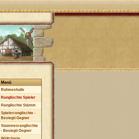
Menü
Ruhmeshalle
Ranglischte Spieler
Ranglischte Stämm
Spielerranglischte -
Besiegti Gegner
Stammesranglischte
- Besiegti Gegner
Wältcharte