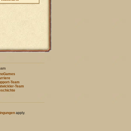
eam
nnoGames
rriere
pport-Team
twickler-Team
schichte
ingungen
apply.