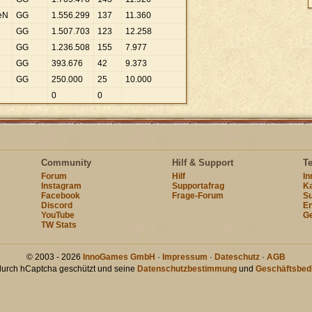
eN
GG
1
.
556
.
299
137
11
.
360
GG
1
.
507
.
703
123
12
.
258
GG
1
.
236
.
508
155
7
.
977
e
GG
393
.
676
42
9
.
373
GG
250
.
000
25
10
.
000
0
0
Community
Hilf & Support
T
Forum
Hilf
I
Instagram
Supportafrag
Ka
Facebook
Frage-Forum
Su
Discord
En
YouTube
Ge
TW Stats
© 2003 - 2026
InnoGames GmbH
·
Impressum
·
Dateschutz
·
AGB
 durch hCaptcha geschützt und seine
Datenschutzbestimmung
und
Geschäftsbed