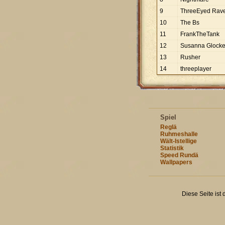
9
ThreeEyed Rav
10
The Bs
11
FrankTheTank
12
Susanna Glock
13
Rusher
14
threeplayer
Spiel
Reglä
Ruhmeshalle
Wält-Istellige
Statistik
Speed Rundä
Wallpapers
Diese Seite ist