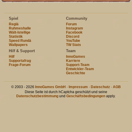
Spiel
Community
Reglä
Forum
Ruhmeshalle
Instagram
Wält-Istellige
Facebook
Statistik
Discord
Speed Rundä
YouTube
Wallpapers
TW Stats
Hilf & Support
Team
Hilf
InnoGames
Supportafrag
Karriere
Frage-Forum
Support-Team
Entwickler-Team
Geschichte
© 2003 - 2026
InnoGames GmbH
·
Impressum
·
Dateschutz
·
AGB
Diese Seite ist durch hCaptcha geschützt und seine
Datenschutzbestimmung
und
Geschäftsbedingungen
apply.