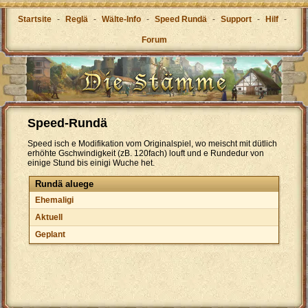
Startsite
-
Reglä
-
Wälte-Info
-
Speed Rundä
-
Support
-
Hilf
-
Forum
Speed-Rundä
Speed isch e Modifikation vom Originalspiel, wo meischt mit dütlich
erhöhte Gschwindigkeit (zB. 120fach) louft und e Rundedur von
einige Stund bis einigi Wuche het.
Rundä aluege
Ehemaligi
Aktuell
Geplant