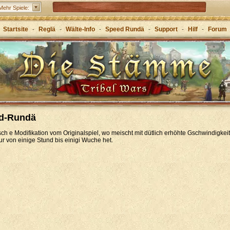
Grepolis – Erboue dis Riich im antike Griecheland
Mehr Spiele:
Startsite
-
Reglä
-
Wälte-Info
-
Speed Rundä
-
Support
-
Hilf
-
Forum
d-Rundä
ch e Modifikation vom Originalspiel, wo meischt mit dütlich erhöhte Gschwindigkeit 
 von einige Stund bis einigi Wuche het.