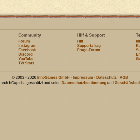
Community
Hilf & Support
T
Forum
Hilf
I
Instagram
Supportafrag
Ka
Facebook
Frage-Forum
Su
Discord
En
YouTube
Ge
TW Stats
© 2003 - 2026
InnoGames GmbH
·
Impressum
·
Dateschutz
·
AGB
 durch hCaptcha geschützt und seine
Datenschutzbestimmung
und
Geschäftsbed