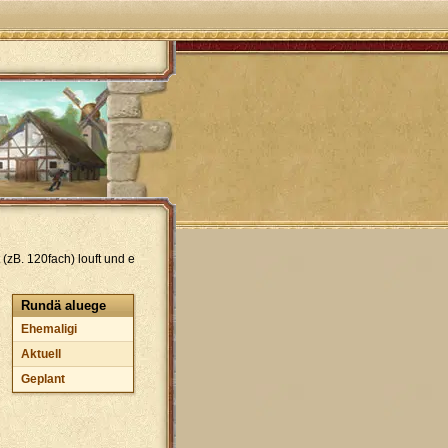
(zB. 120fach) louft und e
Rundä aluege
Ehemaligi
Aktuell
Geplant