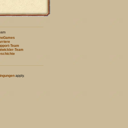
eam
nnoGames
rriere
pport-Team
twickler-Team
schichte
ingungen
apply.