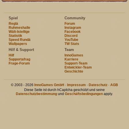
Spiel
Community
Reglä
Forum
Ruhmeshalle
Instagram
Wält-Istellige
Facebook
Statistik
Discord
Speed Rundä
YouTube
Wallpapers
TW Stats
Hilf & Support
Team
Hilf
InnoGames
Supportafrag
Karriere
Frage-Forum
Support-Team
Entwickler-Team
Geschichte
© 2003 - 2026
InnoGames GmbH
·
Impressum
·
Dateschutz
·
AGB
Diese Seite ist durch hCaptcha geschützt und seine
Datenschutzbestimmung
und
Geschäftsbedingungen
apply.