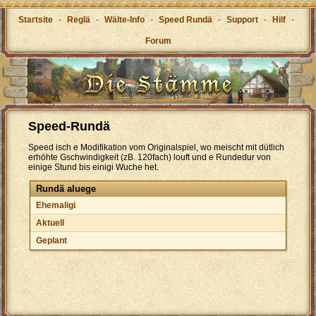
Startsite
-
Reglä
-
Wälte-Info
-
Speed Rundä
-
Support
-
Hilf
-
Forum
Speed-Rundä
Speed isch e Modifikation vom Originalspiel, wo meischt mit dütlich
erhöhte Gschwindigkeit (zB. 120fach) louft und e Rundedur von
einige Stund bis einigi Wuche het.
Rundä aluege
Ehemaligi
Aktuell
Geplant