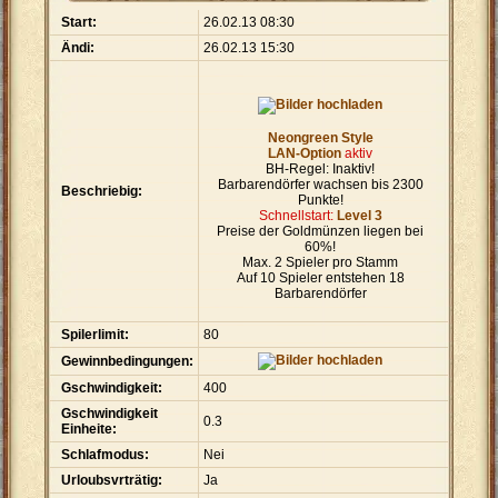
Start:
26.02.13 08:30
Ändi:
26.02.13 15:30
Neongreen Style
LAN-Option
aktiv
BH-Regel: Inaktiv!
Barbarendörfer wachsen bis 2300
Beschriebig:
Punkte!
Schnellstart:
Level 3
Preise der Goldmünzen liegen bei
60%!
Max. 2 Spieler pro Stamm
Auf 10 Spieler entstehen 18
Barbarendörfer
Spilerlimit:
80
Gewinnbedingungen:
Gschwindigkeit:
400
Gschwindigkeit
0.3
Einheite:
Schlafmodus:
Nei
Urloubsvrträtig:
Ja