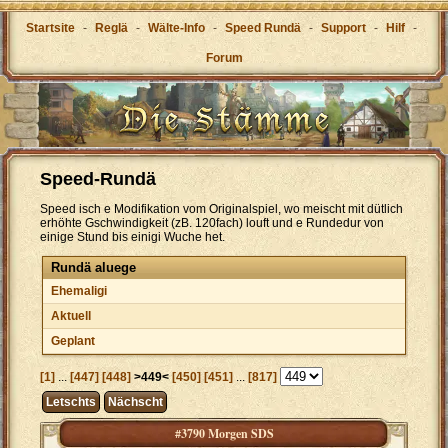
Startsite
-
Reglä
-
Wälte-Info
-
Speed Rundä
-
Support
-
Hilf
-
Forum
Speed-Rundä
Speed isch e Modifikation vom Originalspiel, wo meischt mit dütlich
erhöhte Gschwindigkeit (zB. 120fach) louft und e Rundedur von
einige Stund bis einigi Wuche het.
Rundä aluege
Ehemaligi
Aktuell
Geplant
[1]
...
[447]
[448]
>449<
[450]
[451]
...
[817]
Letschts
Nächscht
#3790 Morgen SDS