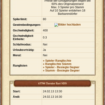
Preise der Einlagerungen liegen bei
60% des Originalpreises!
Max. 3 Spieler pro Stamm
Auf 10 Spieler entstehen 18
Barbarendörfer
Spilerlimit:
80
Gewinnbedingungen:
Gschwindigkeit:
400
Gschwindigkeit
0.3
Einheite:
Schlafmodus:
Nei
Urloubsvrträtig:
Ja
Moral:
Nei
» Spieler Ranglischte
» Ranglischte Stämm
Ranglisten
» Spieler - Besiegte Gegner
» Stamm - Besiegte Gegner
#3784 Turnier Fast SDS
Start:
24.02.13 13:30
Ändi:
24.02.13 16:30