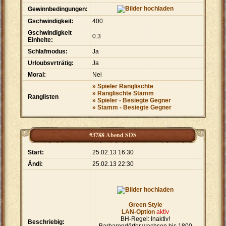
Gewinnbedingungen:
Gschwindigkeit:
400
Gschwindigkeit
0.3
Einheite:
Schlafmodus:
Ja
Urloubsvrträtig:
Ja
Moral:
Nei
» Spieler Ranglischte
» Ranglischte Stämm
Ranglisten
» Spieler - Besiegte Gegner
» Stamm - Besiegte Gegner
#3788 Abend SDS
Start:
25.02.13 16:30
Ändi:
25.02.13 22:30
Green Style
LAN-Option
aktiv
BH-Regel: Inaktiv!
Beschriebig: