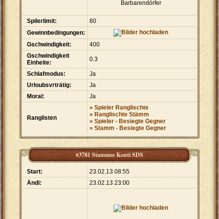
Barbarendörfer
Spilerlimit:
80
Gewinnbedingungen:
Gschwindigkeit:
400
Gschwindigkeit
0.3
Einheite:
Schlafmodus:
Ja
Urloubsvrträtig:
Ja
Moral:
Ja
» Spieler Ranglischte
» Ranglischte Stämm
Ranglisten
» Spieler - Besiegte Gegner
» Stamm - Besiegte Gegner
#3781 Stammes Konti SDS
Start:
23.02.13 08:55
Ändi:
23.02.13 23:00