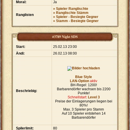
Moral:
Ja
» Spieler Ranglischte
» Ranglischte Stämm
Ranglisten
» Spieler - Besiegte Gegner
» Stamm - Besiegte Gegner
#3789 Night SDS
Start:
25.02.13 23:00
Ändi:
26.02.13 08:00
Blue Style
LAN-Option
aktiv
BH-Regel: 1200!
Barbarendörfer wachsen bis 2200
Beschriebig:
Punkte!
Schnellstart:
Level 3
Preise der Einlagerungen liegen bei
80%!
Max. 3 Spieler pro Stamm
Auf 10 Spieler entstehen 14
Barbarendörfer
Spilerlimit:
80