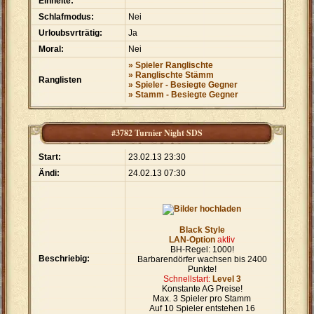
Einheite:
Schlafmodus:
Nei
Urloubsvrträtig:
Ja
Moral:
Nei
» Spieler Ranglischte
» Ranglischte Stämm
Ranglisten
» Spieler - Besiegte Gegner
» Stamm - Besiegte Gegner
#3782 Turnier Night SDS
Start:
23.02.13 23:30
Ändi:
24.02.13 07:30
Black Style
LAN-Option
aktiv
BH-Regel: 1000!
Beschriebig:
Barbarendörfer wachsen bis 2400
Punkte!
Schnellstart:
Level 3
Konstante AG Preise!
Max. 3 Spieler pro Stamm
Auf 10 Spieler entstehen 16