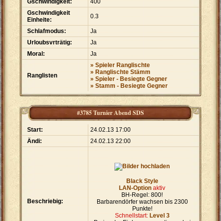
Gschwindigkeit:
400
Gschwindigkeit
0.3
Einheite:
Schlafmodus:
Ja
Urloubsvrträtig:
Ja
Moral:
Ja
» Spieler Ranglischte
» Ranglischte Stämm
Ranglisten
» Spieler - Besiegte Gegner
» Stamm - Besiegte Gegner
#3785 Turnier Abend SDS
Start:
24.02.13 17:00
Ändi:
24.02.13 22:00
Black Style
LAN-Option
aktiv
BH-Regel: 800!
Beschriebig:
Barbarendörfer wachsen bis 2300
Punkte!
Schnellstart:
Level 3