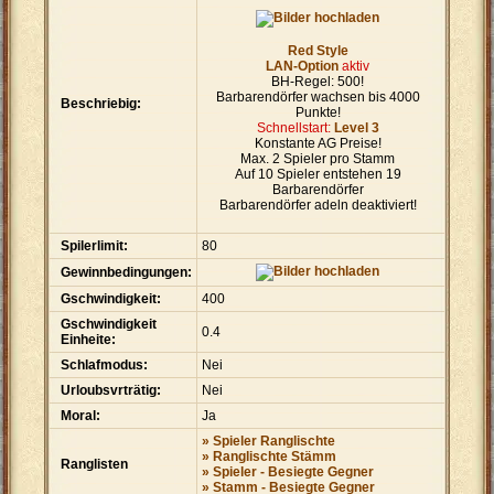
Red Style
LAN-Option
aktiv
BH-Regel: 500!
Barbarendörfer wachsen bis 4000
Beschriebig:
Punkte!
Schnellstart:
Level 3
Konstante AG Preise!
Max. 2 Spieler pro Stamm
Auf 10 Spieler entstehen 19
Barbarendörfer
Barbarendörfer adeln deaktiviert!
Spilerlimit:
80
Gewinnbedingungen:
Gschwindigkeit:
400
Gschwindigkeit
0.4
Einheite:
Schlafmodus:
Nei
Urloubsvrträtig:
Nei
Moral:
Ja
» Spieler Ranglischte
» Ranglischte Stämm
Ranglisten
» Spieler - Besiegte Gegner
» Stamm - Besiegte Gegner