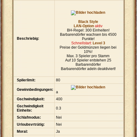
Black Style
LAN-Option
aktiv
BH-Regel: 300 Einheiten!
Barbarendörfer wachsen bis 4500
Beschriebig:
Punkte!
Schnellstart:
Level 3
Preise der Goldmünzen liegen bei
10%!
Max. 3 Spieler pro Stamm
Auf 10 Spieler entstehen 25
Barbarendörfer
Barbarendörfer adeln deaktiviert!
Spilerlimit:
80
Gewinnbedingungen:
a
Gschwindigkeit:
400
Gschwindigkeit
0.3
Einheite:
Schlafmodus:
Nei
Urloubsvrträtig:
Nei
Moral:
Ja