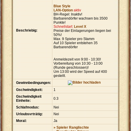
Blue Style
LAN-Option
aktiv
BH-Regel: Inaktiv!
Barbarendörfer wachsen bis 3500
Punkte!
Schnellstart:
Level X
Beschriebig:
Preise der Einlagerungen liegen bei
50%!
Max. 9 Spieler pro Stamm
Auf 10 Spieler entstehen 35
Barbarendörfer
Anmeldezeit von 9:00 - 10:30!
Vorbereitung von 10:30 - 13:00
(Runde geschlossen)!
Um 13:00 wird der Speed auf 400
gestellt.
Gewinnbedingungen:
Gschwindigkeit:
1
Gschwindigkeit
0.3
Einheite:
Schlafmodus:
Nei
Urloubsvrträtig:
Nei
Moral:
Ja
» Spieler Ranglischte