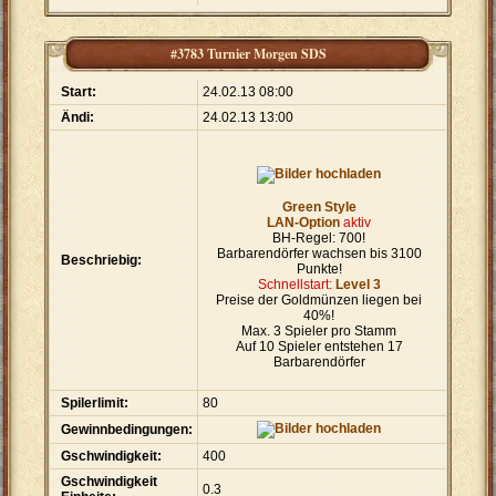
#3783 Turnier Morgen SDS
Start:
24.02.13 08:00
Ändi:
24.02.13 13:00
Green Style
LAN-Option
aktiv
BH-Regel: 700!
Barbarendörfer wachsen bis 3100
Beschriebig:
Punkte!
Schnellstart:
Level 3
Preise der Goldmünzen liegen bei
40%!
Max. 3 Spieler pro Stamm
Auf 10 Spieler entstehen 17
Barbarendörfer
Spilerlimit:
80
Gewinnbedingungen:
Gschwindigkeit:
400
Gschwindigkeit
0.3