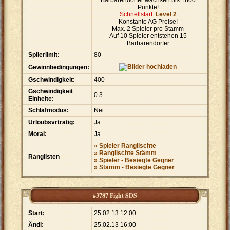
Barbarendörfer wachsen bis 1800
Punkte!
Schnellstart:
Level 2
Konstante AG Preise!
Max. 2 Spieler pro Stamm
Auf 10 Spieler entstehen 15
Barbarendörfer
Spilerlimit:
80
Gewinnbedingungen:
Gschwindigkeit:
400
Gschwindigkeit
0.3
Einheite:
Schlafmodus:
Nei
Urloubsvrträtig:
Ja
Moral:
Ja
» Spieler Ranglischte
» Ranglischte Stämm
Ranglisten
» Spieler - Besiegte Gegner
» Stamm - Besiegte Gegner
#3787 Fight SDS
Start:
25.02.13 12:00
Ändi:
25.02.13 16:00