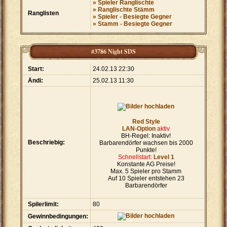
» Spieler Ranglischte
» Ranglischte Stämm
Ranglisten
» Spieler - Besiegte Gegner
» Stamm - Besiegte Gegner
#3786 Night SDS
Start:
24.02.13 22:30
Ändi:
25.02.13 11:30
Red Style
LAN-Option
aktiv
BH-Regel: Inaktiv!
Beschriebig:
Barbarendörfer wachsen bis 2000
Punkte!
Schnellstart:
Level 1
Konstante AG Preise!
Max. 5 Spieler pro Stamm
Auf 10 Spieler entstehen 23
Barbarendörfer
Spilerlimit:
80
Gewinnbedingungen: