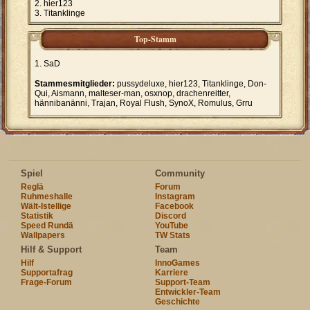
hier123
Titanklinge
Top-Stamm
SaD
Stammesmitglieder:
pussydeluxe, hier123, Titanklinge, Don-
Qui, Aismann, malteser-man, osxnop, drachenreitter,
hännibanänni, Trajan, Royal Flush, SynoX, Romulus, Grru
Spiel
Community
Reglä
Forum
Ruhmeshalle
Instagram
Wält-Istellige
Facebook
Statistik
Discord
Speed Rundä
YouTube
Wallpapers
TW Stats
Hilf & Support
Team
Hilf
InnoGames
Supportafrag
Karriere
Frage-Forum
Support-Team
Entwickler-Team
Geschichte