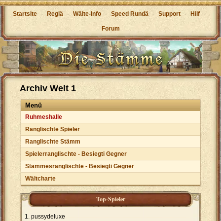
Startsite
-
Reglä
-
Wälte-Info
-
Speed Rundä
-
Support
-
Hilf
-
Forum
Archiv Welt 1
Menü
Ruhmeshalle
Ranglischte Spieler
Ranglischte Stämm
Spielerranglischte - Besiegti Gegner
Stammesranglischte - Besiegti Gegner
Wältcharte
Top-Spieler
pussydeluxe