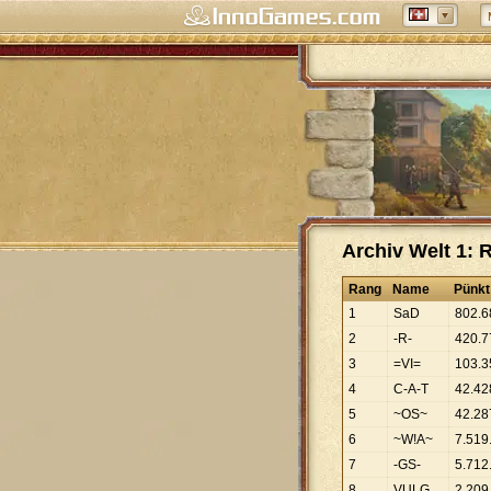
Archiv Welt 1:
Rang
Name
Pünkt
1
SaD
802
.
6
2
-R-
420
.
7
3
=VI=
103
.
3
4
C-A-T
42
.
42
5
~OS~
42
.
28
6
~W!A~
7
.
519
7
-GS-
5
.
712
8
VULG
2
.
209