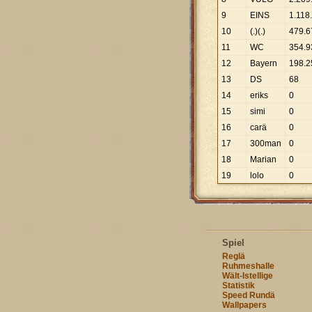
9
EINS
1
.
118
.
10
(.)(.)
479
.
6
11
WC
354
.
9
12
Bayern
198
.
2
13
DS
68
14
eriks
0
15
simi
0
16
carä
0
17
300man
0
18
Marian
0
19
lolo
0
Spiel
Reglä
Ruhmeshalle
Wält-Istellige
Statistik
Speed Rundä
Wallpapers