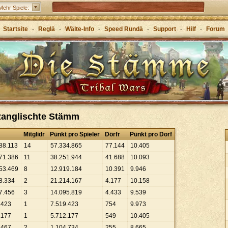
Grepolis – Erboue dis Riich im antike Griecheland
Mehr Spiele:
Startsite
-
Reglä
-
Wälte-Info
-
Speed Rundä
-
Support
-
Hilf
-
Forum
 Ranglischte Stämm
Mitglidr
Pünkt pro Spieler
Dörfr
Pünkt pro Dorf
88
.
113
14
57
.
334
.
865
77
.
144
10
.
405
71
.
386
11
38
.
251
.
944
41
.
688
10
.
093
53
.
469
8
12
.
919
.
184
10
.
391
9
.
946
8
.
334
2
21
.
214
.
167
4
.
177
10
.
158
7
.
456
3
14
.
095
.
819
4
.
433
9
.
539
.
423
1
7
.
519
.
423
754
9
.
973
.
177
1
5
.
712
.
177
549
10
.
405
.
467
2
1
.
104
.
734
255
8
.
665