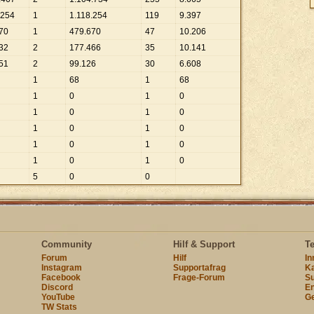
254
1
1
.
118
.
254
119
9
.
397
70
1
479
.
670
47
10
.
206
32
2
177
.
466
35
10
.
141
51
2
99
.
126
30
6
.
608
1
68
1
68
1
0
1
0
1
0
1
0
1
0
1
0
1
0
1
0
1
0
1
0
5
0
0
Community
Hilf & Support
T
Forum
Hilf
I
Instagram
Supportafrag
Ka
Facebook
Frage-Forum
Su
Discord
En
YouTube
Ge
TW Stats