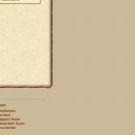
eam
nnoGames
rriere
pport-Team
twickler-Team
schichte