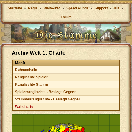
Startsite
-
Reglä
-
Wälte-Info
-
Speed Rundä
-
Support
-
Hilf
-
Forum
Archiv Welt 1: Charte
Menü
Ruhmeshalle
Ranglischte Spieler
Ranglischte Stämm
Spielerranglischte - Besiegti Gegner
Stammesranglischte - Besiegti Gegner
Wältcharte